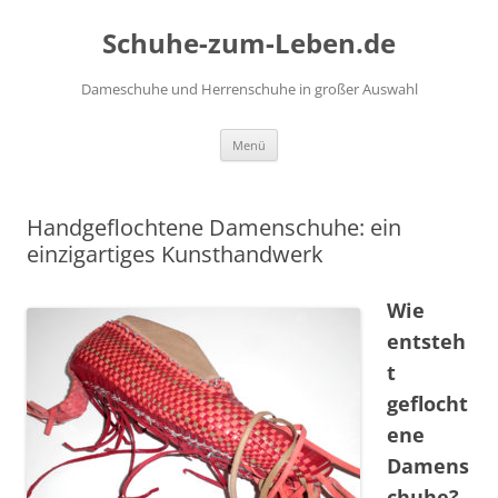
Zum
Inhalt
Schuhe-zum-Leben.de
springen
Dameschuhe und Herrenschuhe in großer Auswahl
Menü
Handgeflochtene Damenschuhe: ein
einzigartiges Kunsthandwerk
Wie
entsteh
t
geflocht
ene
Damens
chuhe?