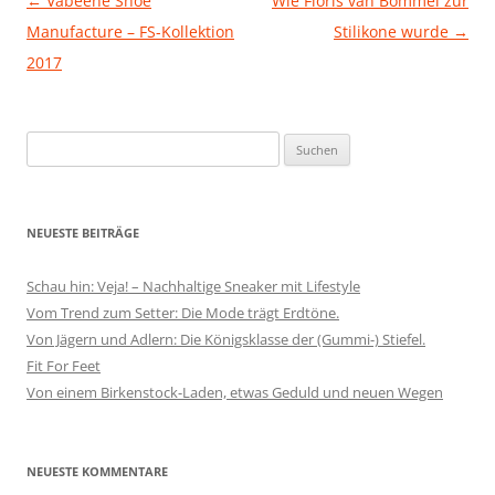
Beitragsnavigation
←
Vabeene Shoe
Wie Floris van Bommel zur
Manufacture – FS-Kollektion
Stilikone wurde
→
2017
Suchen
nach:
NEUESTE BEITRÄGE
Schau hin: Veja! – Nachhaltige Sneaker mit Lifestyle
Vom Trend zum Setter: Die Mode trägt Erdtöne.
Von Jägern und Adlern: Die Königsklasse der (Gummi-) Stiefel.
Fit For Feet
Von einem Birkenstock-Laden, etwas Geduld und neuen Wegen
NEUESTE KOMMENTARE