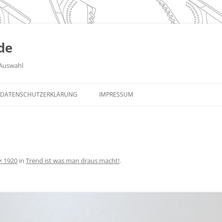
de
Auswahl
DATENSCHUTZERKLÄRUNG
IMPRESSUM
× 1920
in
Trend ist was man draus macht!
.