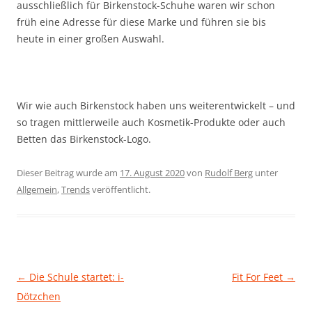
ausschließlich für Birkenstock-Schuhe waren wir schon
früh eine Adresse für diese Marke und führen sie bis
heute in einer großen Auswahl.
Wir wie auch Birkenstock haben uns weiterentwickelt – und
so tragen mittlerweile auch Kosmetik-Produkte oder auch
Betten das Birkenstock-Logo.
Dieser Beitrag wurde am
17. August 2020
von
Rudolf Berg
unter
Allgemein
,
Trends
veröffentlicht.
Beitragsnavigation
←
Die Schule startet: i-
Fit For Feet
→
Dötzchen