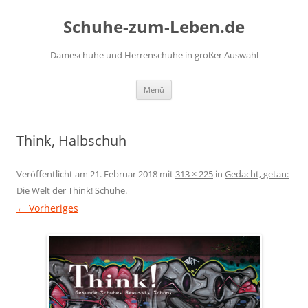
Zum
Inhalt
Schuhe-zum-Leben.de
springen
Dameschuhe und Herrenschuhe in großer Auswahl
Menü
Think, Halbschuh
Veröffentlicht am
21. Februar 2018
mit
313 × 225
in
Gedacht, getan:
Die Welt der Think! Schuhe
.
← Vorheriges