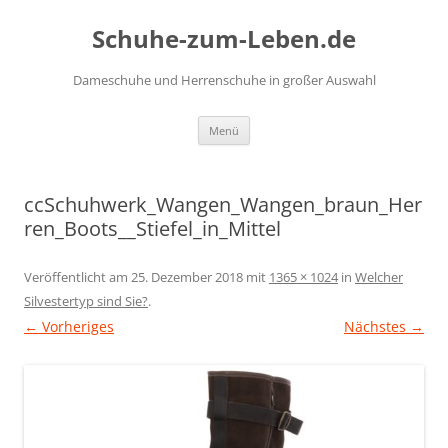
Zum
Inhalt
Schuhe-zum-Leben.de
springen
Dameschuhe und Herrenschuhe in großer Auswahl
Menü
ccSchuhwerk_Wangen_Wangen_braun_Her
ren_Boots__Stiefel_in_Mittel
Veröffentlicht am
25. Dezember 2018
mit
1365 × 1024
in
Welcher
Silvestertyp sind Sie?
.
← Vorheriges
Nächstes →