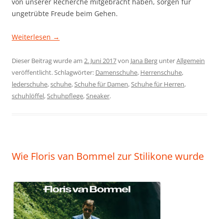
von unserer Recherche mitgebracht haben, sorgen für
ungetrübte Freude beim Gehen.
Weiterlesen
→
Dieser Beitrag wurde am
2. Juni 2017
von
Jana Berg
unter
Allgemein
veröffentlicht. Schlagwörter:
Damenschuhe
,
Herrenschuhe
,
lederschuhe
,
schuhe
,
Schuhe für Damen
,
Schuhe für Herren
,
schuhlöffel
,
Schuhpflege
,
Sneaker
.
Wie Floris van Bommel zur Stilikone wurde