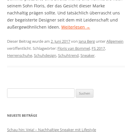
seinem Sohn Floris, der das Gesicht dieser Marke
nachhaltig prägen sollte. Und tatsächlich überrascht uns
der begeisterte Designer seit dem mit Leidenschaft und
außergewöhnlichen Ideen.
Weiterlesen
→
Dieser Beitrag wurde am
2. Juni 2017
von
Jana Berg
unter
Allgemein
veröffentlicht. Schlagwörter:
Floris van Bommel
,
FS 2017
,
Herrenschuhe
,
Schuhdesign
,
Schuhtrend
,
Sneaker
.
Suchen
nach:
NEUESTE BEITRÄGE
Schau hin: Veja! – Nachhaltige Sneaker mit Lifestyle