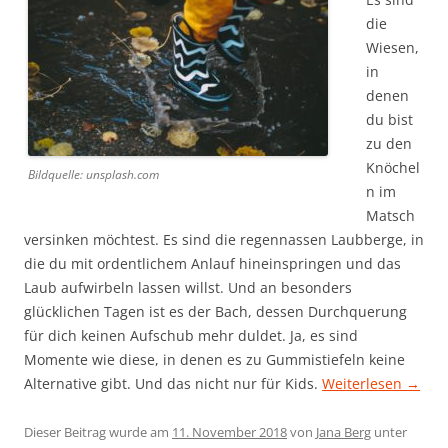
die
Wiesen,
in
denen
du bist
zu den
Knöchel
Bildquelle: unsplash.com
n im
Matsch
versinken möchtest. Es sind die regennassen Laubberge, in
die du mit ordentlichem Anlauf hineinspringen und das
Laub aufwirbeln lassen willst. Und an besonders
glücklichen Tagen ist es der Bach, dessen Durchquerung
für dich keinen Aufschub mehr duldet. Ja, es sind
Momente wie diese, in denen es zu Gummistiefeln keine
Alternative gibt. Und das nicht nur für Kids.
Weiterlesen
→
Dieser Beitrag wurde am
11. November 2018
von
Jana Berg
unter